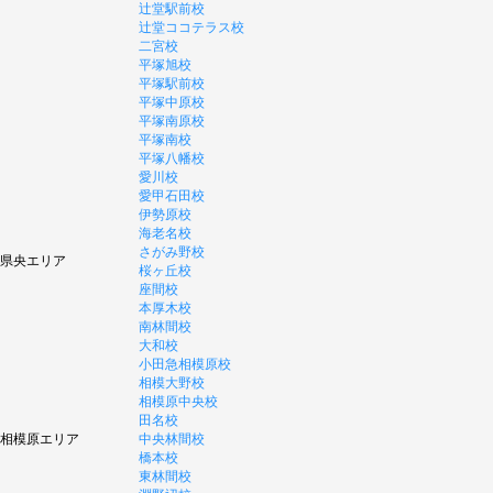
辻堂駅前校
辻堂ココテラス校
二宮校
平塚旭校
平塚駅前校
平塚中原校
平塚南原校
平塚南校
平塚八幡校
愛川校
愛甲石田校
伊勢原校
海老名校
さがみ野校
県央エリア
桜ヶ丘校
座間校
本厚木校
南林間校
大和校
小田急相模原校
相模大野校
相模原中央校
田名校
相模原エリア
中央林間校
橋本校
東林間校