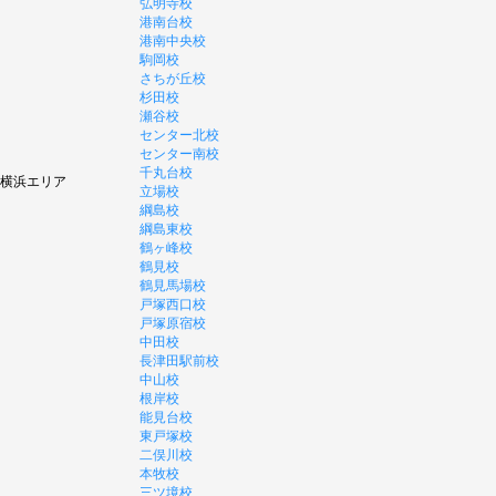
弘明寺校
港南台校
港南中央校
駒岡校
さちが丘校
杉田校
瀬谷校
センター北校
センター南校
千丸台校
横浜エリア
立場校
綱島校
綱島東校
鶴ヶ峰校
鶴見校
鶴見馬場校
戸塚西口校
戸塚原宿校
中田校
長津田駅前校
中山校
根岸校
能見台校
東戸塚校
二俣川校
本牧校
三ツ境校