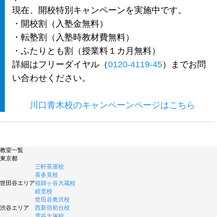
現在、開校特別キャンペーンを実施中です。
・開校割（入塾金無料）
［月～金］10:00～22:00 / ［土日］10:00～19:00
・転塾割（入塾時教材費無料）
・ふたりとも割（授業料１カ月無料）
詳細はフリーダイヤル（
0120-4119-45
）までお問
い合わせください。
川口青木校のキャンペーンページはこちら
教室一覧
東京都
三軒茶屋校
喜多見校
世田谷エリア
祖師ヶ谷大蔵校
経堂校
世田谷奥沢校
渋谷エリア
西新宿初台校
雪谷大塚校