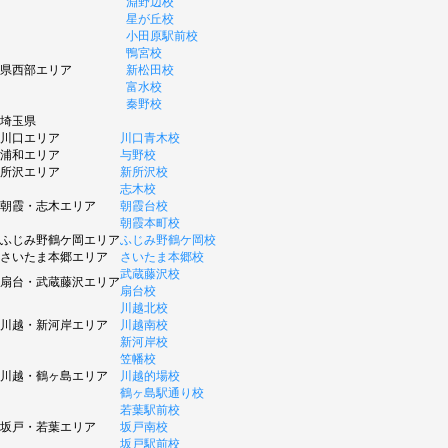
淵野辺校
星が丘校
小田原駅前校
鴨宮校
県西部エリア
新松田校
富水校
秦野校
埼玉県
川口エリア
川口青木校
浦和エリア
与野校
所沢エリア
新所沢校
志木校
朝霞・志木エリア
朝霞台校
朝霞本町校
ふじみ野鶴ケ岡エリア
ふじみ野鶴ケ岡校
さいたま本郷エリア
さいたま本郷校
武蔵藤沢校
扇台・武蔵藤沢エリア
扇台校
川越北校
川越・新河岸エリア
川越南校
新河岸校
笠幡校
川越・鶴ヶ島エリア
川越的場校
鶴ヶ島駅通り校
若葉駅前校
坂戸・若葉エリア
坂戸南校
坂戸駅前校