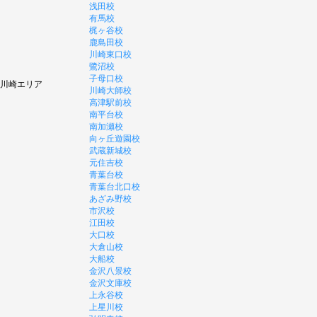
浅田校
有馬校
梶ヶ谷校
鹿島田校
川崎東口校
鷺沼校
子母口校
川崎エリア
川崎大師校
高津駅前校
南平台校
南加瀬校
向ヶ丘遊園校
武蔵新城校
元住吉校
青葉台校
青葉台北口校
あざみ野校
市沢校
江田校
大口校
大倉山校
大船校
金沢八景校
金沢文庫校
上永谷校
上星川校