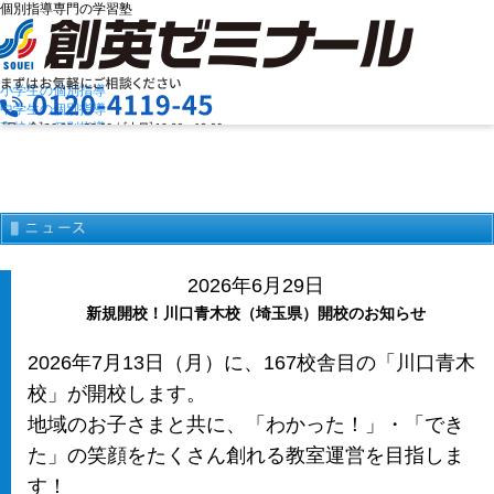
個別指導専門の学習塾
Warning
: Attempt to read property "max_num_pages" on null in
/home/xs368280/souei.net/public_html/wp/wp-
content/themes/souei_seminar/header.php
on line
75
小学生の個別指導
中学生の個別指導
高校生の個別指導
創英ゼミナールの特長
お問合せ
授業料を知りたい
資料請求
教室検索
まずは
お気軽にご相談ください
2026年6月29日
メニュー
新規開校！川口青木校（埼玉県）開校のお知らせ
2026年7月13日（月）に、167校舎目の「川口青木
校」が開校します。
地域のお子さまと共に、「わかった！」・「でき
た」の笑顔をたくさん創れる教室運営を目指しま
お電話でのお問い合わせはこちら
す！