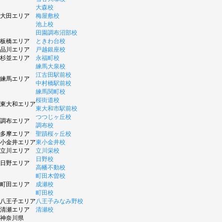
大森校
大田エリア
梅屋敷校
池上校
田園調布沼部校
板橋エリア
ときわ台校
品川エリア
戸越銀座校
杉並エリア
永福町校
練馬大泉校
江古田駅前校
練馬エリア
中村橋駅前校
練馬関町校
桜街道校
東大和エリア
東大和市駅前校
つつじヶ丘校
調布エリア
調布校
多摩エリア
聖蹟桜ヶ丘校
小金井エリア
東小金井校
立川エリア
立川栄校
日野校
日野エリア
高幡不動校
町田木曽校
町田エリア
成瀬校
町田校
八王子エリア
八王子みなみ野校
清瀬エリア
清瀬校
神奈川県