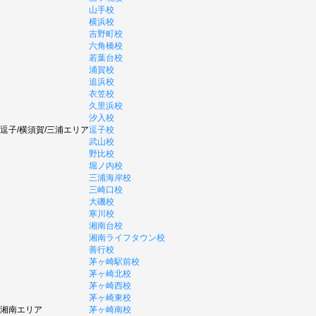
山手校
横浜校
吉野町校
六角橋校
若葉台校
浦賀校
追浜校
衣笠校
久里浜校
汐入校
逗子/横須賀/三浦エリア
逗子校
武山校
野比校
堀ノ内校
三浦海岸校
三崎口校
大磯校
寒川校
湘南台校
湘南ライフタウン校
善行校
茅ヶ崎駅前校
茅ヶ崎北校
茅ヶ崎西校
茅ヶ崎東校
湘南エリア
茅ヶ崎南校