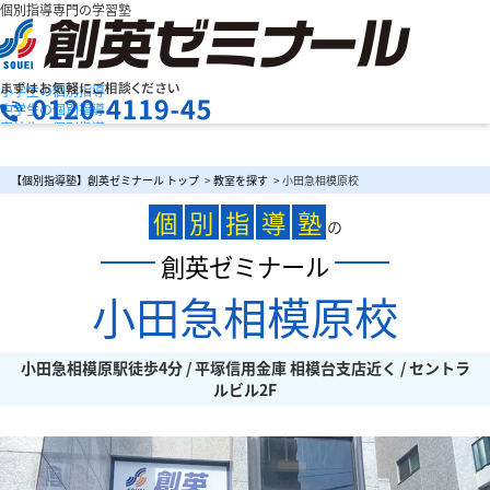
個別指導専門の学習塾
小学生の個別指導
中学生の個別指導
高校生の個別指導
創英ゼミナールの特長
お問合せ
授業料を知りたい
資料請求
【個別指導塾】創英ゼミナール トップ
>
教室を探す
> 小田急相模原校
教室検索
まずは
個
別
指
導
塾
お気軽にご相談ください
の
創英ゼミナール
小田急相模原校
メニュー
小田急相模原駅徒歩4分 / 平塚信用金庫 相模台支店近く / セントラ
ルビル2F
お電話でのお問い合わせはこちら