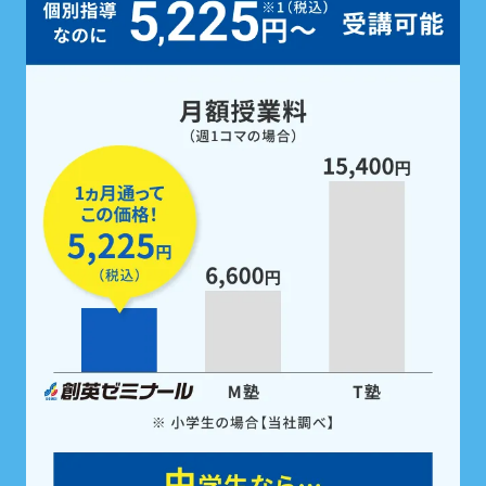
定期テスト前は、
5教科すべての勉強
を
無料で支援
。
家庭学習用教材も配布！
定期テスト前は
「無料」で受けられるテスト対策
ゼミ
で、5科目すべての点数アップを徹底サポー
ト。また、受講科目に関わらず5科目の
教科書対応
教材を全員※に配布。
学校の予習・復習やテスト
勉強にご活用いただけます。
※中学生の場合