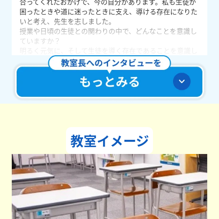
合ってくれたおかげで、今の自分があります。私も生徒が
困ったときや道に迷ったときに支え、導ける存在になりた
いと考え、先生を志しました。
授業や日頃の生徒との関わりの中で、どんなことを意識し
ていますか？
明るく元気に、そして生徒を導く存在であることを意識し
て関わっています。塾は勉強をする場所ですが、それと同
時に、生徒に元気や勇気を与える場所であると考えていま
す。楽しいときは楽しく、指導するときは指導するといっ
たメリハリを大切にコミュニケーションをとっています。
どんな教室づくりを目指していますか？
生徒が主役になれる教室づくりを意識しています。授業の
主役は生徒です。授業の中でもたくさんコミュニケーショ
ンをとり、生徒自身で考えて答えを導き出せるよう並走す
教室イメージ
ることを大切にしています。生徒のみなさんが「分かっ
た！」「楽しい！」と活発に授業を受けられるよう、全力
でサポートしていきます。
学生たちへメッセージをお願いします。
授業はもちろん、授業以外でも皆さんと関わる時間をとて
も大切にしています。将来の目標や夢に向かって前向きに
進んでいけるよう、全力でサポートします！お気軽にお問
い合わせください。