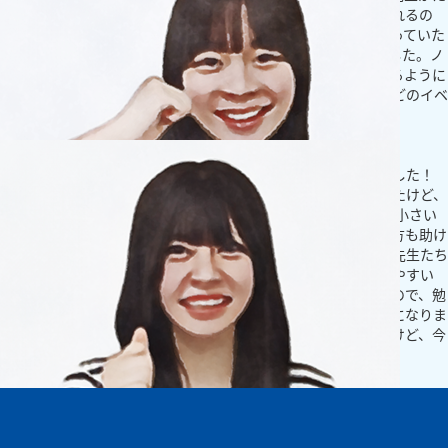
くさんいます。分からない時にすごくわかりやすく説明してくれるの
で、楽しいです！特に算数は、前は公式ややり方を忘れてしまっていた
こともあったけど、先生に教えてもらって勉強方法が変わりました。ノ
ートにポイントをまとめたり、見返したりして、より理解できるように
なりました。授業以外でも、理科実験教室とかクリスマス会などのイベ
ントに参加できるのも創英に通って楽しいところです！
もっとみる
中学生
勉強の仕方がわかったことでモチベーションが大きく変わりました！
創英に通う前は英語のテストで半分くらいしか取れていなかったけど、
塾に来てから40点以上上がり、93点も取ることが出来ました！小さい
ころから警察官になるのが夢で、日本人だけではなく、外国の方も助け
られる警察官になれるように、これからも頑張ります！創英の先生たち
は熱心な先生が多く、年もそんなに離れていないので質問もしやすい
し、先生の方から「大丈夫？困ってる？」と声をかけてくれるので、勉
強のモチベーションも上がり、今では自主的に自習も行くようになりま
した。普段勉強しているけどいい勉強法が分からず悩んでいたけど、今
では正しい勉強法がわかり、すごく勉強する気になれました！
中学生
生徒に合わせてコミュニケーションをとってくれます！
もっとみる
創英に通う前は本当に理科が苦手で、なかなか理解できないものが多く
ありました。ただ、先生から「化学からまず頑張ろう！」と言われて一
緒に特訓したら、理解できるようになり、成績も上がりました！反復練