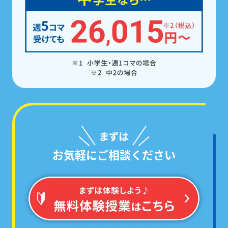
お気軽にご相談ください
学校ごとのテスト範囲に絞った
「あなた専用の問題集」
で対策するから、
必ず点数が伸びる!