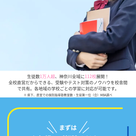
生徒数
1万人超
、
神奈川全域に
112校
展開！
全校直営だからできる、受験やテスト対策のノウハウを校舎間
で共有。各地域の学校ごとの学習に対応が可能です。
※ 県下、直営での個別指導塾教室数・生徒第一位（合）MBA調べ