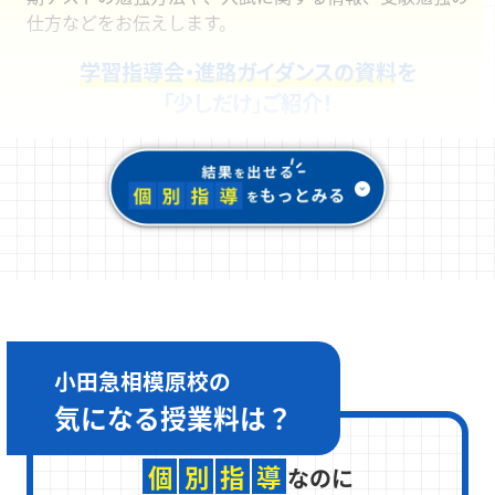
仕方などをお伝えします。
学習指導会・進路ガイダンスの資料
を
「少しだけ」ご紹介！
小田急相模原校の
気になる
授業料は？
個
別
指
導
なのに