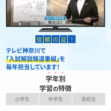
信
頼
の
証
！
テレビ神奈川で
「入試解説報道番組」
を
毎年担当しています！
学年別
学習
特徴
の
小学生
中学生
高校生