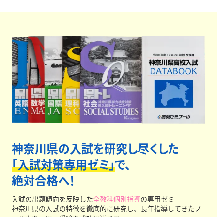
とにした適切な進路指導を正社員が行います。
保護者面
談は最低年3回実施、
さらに授業外に生徒個別面談まで
実施しています。安心してお任せください。
神奈川県の入試を研究し尽くした
「入試対策専用ゼミ」
で、
絶対合格へ！
入試の出題傾向を反映した
全教科個別指導
の専用ゼミ
神奈川県の入試の特徴を徹底的に研究し、長年指導してきたノ