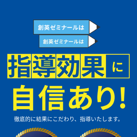
習を行うことで理解が深まることも、先生と勉強していく中で知ること
が出来ました。色々な先生がいるので、質問したときに色々な視点の答
えが返ってくるので、聞いていてとても勉強になる部分が多いし、聞い
ていて楽しいです！
もっとみる
高校生
一つひとつ親身になって教えてくれる先生がいるから頑張れます！
創英の先生はいつでも質問がしやすくて、一つひとつ親身になって教え
てくれます。受験の時も、成績を伸ばすためにどうすべきか相談に乗っ
てくれたり、テスト前には分からないところをいつでも教えてくれまし
た。その結果、中学3年生の1学期から2学期で内申点を5つ上げること
ができ、自分の行きたい高校に合格することが出来ました。将来は大学
に進学し、留学をしたいという夢があるので、先生に教わった勉強法
で、英語学習を頑張りたいです。授業だけではなくて、休み時間や授業
終わった後も先生と色々な話が出来て、塾に行くことが楽しいです！
もっとみる
徹底的に結果にこだわり、指導いたします。