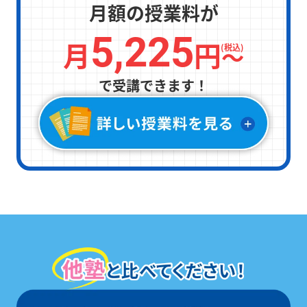
月額の授業料が
5,225
月
円
〜
(税込)
で受講できます！