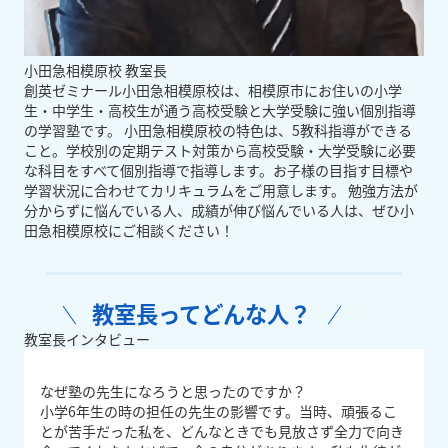
小田急相模原校 教室長
創英ゼミナール小田急相模原校は、相模原市にお住いの小学
生・中学生・高校生が通う高校受験と大学受験に強い個別指導
の学習塾です。 小田急相模原校の特色は、5教科指導ができる
こと。学校別の定期テスト対策から高校受験・大学受験に必要
な科目をすべて個別指導で指導します。お子様の目指す目標や
学習状況に合わせてカリキュラムをご用意します。 勉強方法が
分からずに悩んでいる人、成績が伸び悩んでいる人は、ぜひ小
田急相模原校にご相談ください！
教室長ってどんな人？
教室長インタビュー
なぜ塾の先生になろうと思ったのですか？
小学6年生の時の担任の先生の影響です。当時、頑張るこ
とが苦手だった私を、どんなときでも見放さず全力で向き