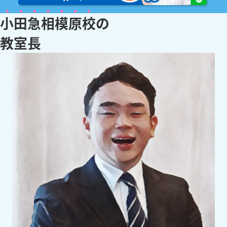
小田急相模原校
の
教
室
長