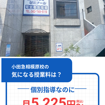
［月～金］10:00～22:00 / ［土日］10:00～19:00
小田急相模原校の
気になる授業料は？
個別指導なのに
5,225
月
円
〜
(税込)