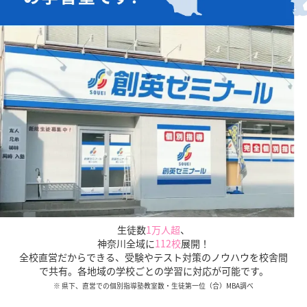
お子様の学習面だけでなく、
知っておきたい
「入試の仕組みや傾向」
も
保護者様にご説明いたします。
生徒数
1万人超
、
神奈川全域に
112校
展開！
全校直営だからできる、受験やテスト対策のノウハウを校舎間
で共有。各地域の学校ごとの学習に対応が可能です。
※ 県下、直営での個別指導塾教室数・生徒第一位（合）MBA調べ
全校直営だからこその圧倒的な受験情報量、データをも