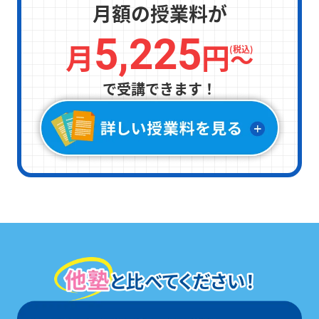
月額の授業料が
5,225
月
円
〜
(税込)
で受講できます！