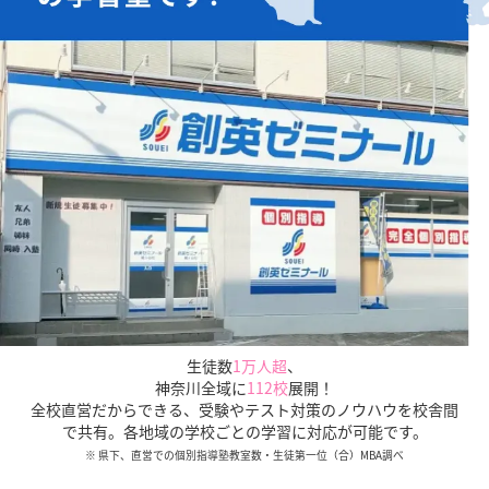
お子様の学習面だけでなく、
知っておきたい
「入試の仕組みや傾向」
も
保護者様にご説明いたします。
生徒数
1万人超
、
神奈川全域に
112校
展開！
全校直営だからできる、受験やテスト対策のノウハウを校舎間
で共有。各地域の学校ごとの学習に対応が可能です。
※ 県下、直営での個別指導塾教室数・生徒第一位（合）MBA調べ
全校直営だからこその圧倒的な受験情報量、データをも