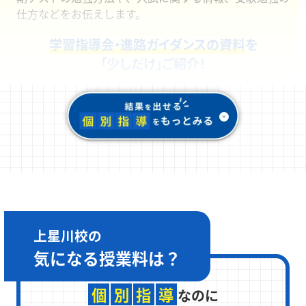
仕方などをお伝えします。
学習指導会・進路ガイダンスの資料
を
「少しだけ」ご紹介！
上星川校の
気になる
授業料は？
個
別
指
導
なのに