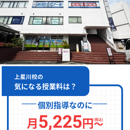
［月～金］10:00～22:00 / ［土日］10:00～19:00
上星川校の
気になる授業料は？
個別指導なのに
5,225
月
円
〜
(税込)