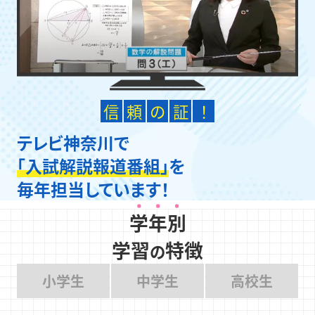
信
頼
の
証
！
テレビ神奈川で
「入試解説報道番組」
を
毎年担当しています！
学年別
学習
特徴
の
小学生
中学生
高校生