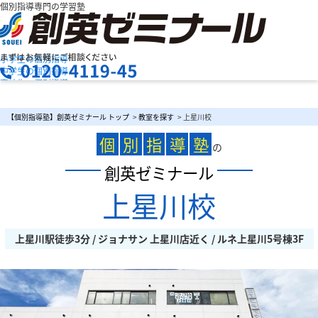
個別指導専門の学習塾
小学生の個別指導
中学生の個別指導
高校生の個別指導
創英ゼミナールの特長
お問合せ
授業料を知りたい
資料請求
【個別指導塾】創英ゼミナール トップ
>
教室を探す
> 上星川校
教室検索
まずは
個
別
指
導
塾
お気軽にご相談ください
の
創英ゼミナール
上星川校
メニュー
上星川駅徒歩3分 / ジョナサン 上星川店近く / ルネ上星川5号棟3F
お電話でのお問い合わせはこちら