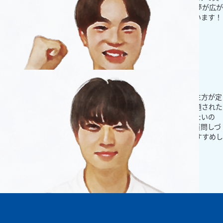
語を頑張りたいと思います！英語が出来るようになると将来の夢が広が
ると思っています！先生方が優しく教えてくれるので頑張れています！
沢山気にかけて話してくれるのが良いと感じています。
もっとみる
中学生
先生が優しくて気にかけてくれます！
先生方が丁寧に１つずつ教えてくれて、この間のテストでは先生方が定
期テストで出題されるよと教えてくださった問題がそのまま出題された
ので、頑張って良かったなと感じました。将来は建築士になりたいの
で、今通っている数学を特に頑張りたいと思います。自分から質問しづ
らかったりする人でも先生方が気にかけてくれるので友達におすすめし
ています。
もっとみる
高校生
周囲から刺激を受けられる環境です！
受験対策をする前は、自分で勉強をする習慣がなかなかありませんでし
たが、周りの友達や先輩が勉強している姿を見ていたことで、受験勉強
に熱が入りました。同じ学年の人たちが、毎日のように自習室を使う人