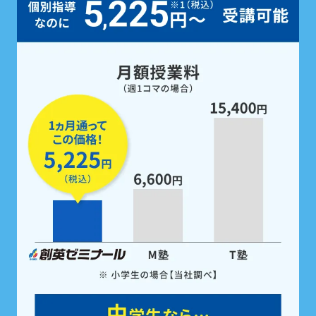
定期テスト前は、
5教科すべての勉強
を
無料で支援
。
家庭学習用教材も配布！
定期テスト前は
「無料」で受けられるテスト対策
ゼミ
で、5科目すべての点数アップを徹底サポー
ト。また、受講科目に関わらず5科目の
教科書対応
教材を全員※に配布。
学校の予習・復習やテスト
勉強にご活用いただけます。
※中学生の場合