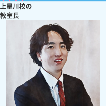
上星川校
の
教
室
長