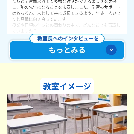
たちと学習面以外でも多様な対話ができる楽しさを実感
し、塾の先生になることを決意しました。学習のサポート
はもちろん、人として共に成長できるよう、生徒一人ひと
りと真摯に向き合っています。
授業や日頃の生徒との関わりの中で、どんなことを意識し
ていますか？
家や学校に続く第3の場所でありたいと思っています。勉
強をする場所であると同時に、明日も行きたいと思っても
らえるよう努めています。また、生徒たちとともに頑張れ
る存在でありたいと考え、多くの承認を通して生徒にプラ
スの感情を届けることを意識しています。
どんな教室づくりを目指していますか？
「当たり前のことを当たり前に行う」教室づくりを目指し
ています。学校生活はもちろん、将来社会に出た時を見据
教室イメージ
えて、主体的に行動できる人になってもらいたいです。そ
の第一歩として、時間や期限といった約束を守ることの大
切さを生徒たちに伝えています。
学生たちへメッセージをお願いします。
「今まで難しいと思っていたところができるようになっ
た！」「勉強する習慣がついた！」など、新しい自分にな
れるよう全力でサポートいたします。一緒に頑張りましょ
う！みなさんにお会いできることを心よりお待ちしていま
す。