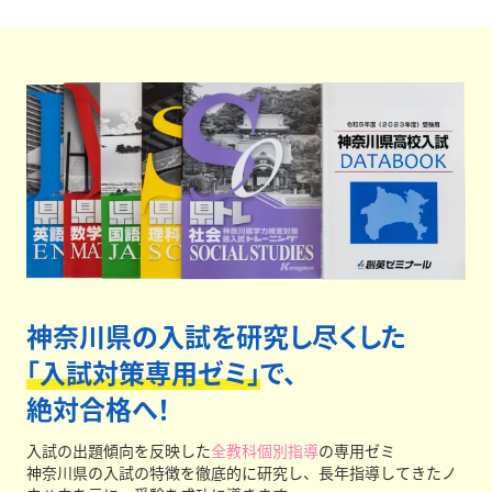
とにした適切な進路指導を正社員が行います。
保護者面
談は最低年3回実施、
さらに授業外に生徒個別面談まで
実施しています。安心してお任せください。
神奈川県の入試を研究し尽くした
「入試対策専用ゼミ」
で、
絶対合格へ！
入試の出題傾向を反映した
全教科個別指導
の専用ゼミ
神奈川県の入試の特徴を徹底的に研究し、長年指導してきたノ