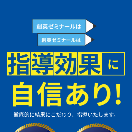
が多く、非常に刺激的でした。高校でも続けて通塾し、今は学校の評定
を上げられるよう部活と塾の両立を頑張っています！
もっとみる
高校生
創英に通って勉強習慣が身につきました！
創英ゼミナールに通うまでは勉強習慣がなかったのですが、この塾に通
い始めて勉強のやり方が分かり毎日取り組むようになりました。高校受
験ではトップ合格することができ、高校で部活も忙しいですが、週に1
回のオフは塾に通い、大学進学に向けて頑張っています！
もっとみる
徹底的に結果にこだわり、指導いたします。