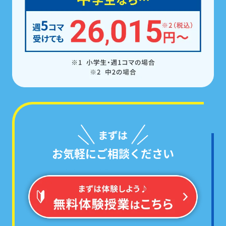
お気軽にご相談ください
学校ごとのテスト範囲に絞った
「あなた専用の問題集」
で対策するから、
必ず点数が伸びる!