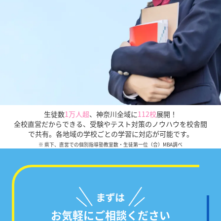
生徒数
1万人超
、
神奈川全域に
112校
展開！
全校直営だからできる、受験やテスト対策のノウハウを校舎間
で共有。各地域の学校ごとの学習に対応が可能です。
※ 県下、直営での個別指導塾教室数・生徒第一位（合）MBA調べ
お気軽にご相談ください