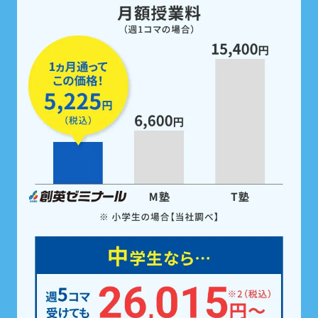
定期テスト前は、
5教科すべての勉強
を
無料で支援
。
家庭学習用教材も配布！
定期テスト前は
「無料」で受けられるテスト対策
ゼミ
で、5科目すべての点数アップを徹底サポー
ト。また、受講科目に関わらず5科目の
教科書対応
教材を全員※に配布。
学校の予習・復習やテスト
勉強にご活用いただけます。
※中学生の場合