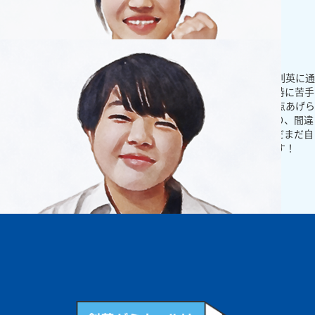
もっとみる
中学生
自分の目標をどんどん高めたいです！
テストの点数がなかなか上がらなくて塾に通い始めましたが、創英に通
って勉強の仕方がわかったからテストの点数があがりました！特に苦手
な英語や数学は中１のころ全然取れなかったけど１５点～２０点あげら
れました。塾の先生がわからないところをすぐに教えてくれたり、間違
えた問題を一緒に直してくれる力になってくれる場所です。まだまだ自
分の目標を高めたいのでテストの点数が上がるように頑張ります！
もっとみる
中学生
一人ひとりに合った教え方をしてくれます！
話しやすい先生がたくさんいる個別指導の塾なので、困ったときに何で
も聞きやすいです！勉強していてわからないところを聞けたり、テスト
の後の見直しをやってくれるから助かります。数学の得意な先生や、話
が上手な先生などいろんな先生がいるから、自分に合う先生が見つかる
と思います。一人ひとりに合わせて指導や宿題を考えてくれるからつら
いと思うことなく通えます！受験に向けて一緒に頑張ってくれる先生が
いるので頑張ろうと思えます！