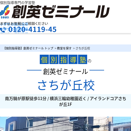
個別指導専門の学習塾
小学生の個別指導
中学生の個別指導
高校生の個別指導
創英ゼミナールの特長
お問合せ
授業料を知りたい
資料請求
【個別指導塾】創英ゼミナール トップ
>
教室を探す
> さちが丘校
教室検索
まずは
個
別
指
導
塾
お気軽にご相談ください
の
創英ゼミナール
さちが丘校
メニュー
南万騎が原駅徒歩11分 / 横浜三輪幼稚園近く / アイランドコアさち
が丘1F
お電話でのお問い合わせはこちら