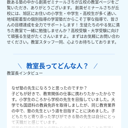
数ある塾の中から創英ゼミナールさちが丘校の教室ページをご
覧いただき、ありがとうございます。 創英ゼミナールさちが丘
校には、旭区にお住いの小学生・中学生・高校生が多く通い、
地域密着型の個別指導の学習塾だからこそ丁寧な指導で、皆さ
んの目標達成を全力でサポートします！ 生徒たちのやる気に満
ちた教室で一緒に勉強しませんか？高校受験・大学受験に向け
て頑張る生徒がたくさんいますよ。 まずはお気軽にお問い合わ
せください。教室スタッフ一同、心よりお待ちしております。
教室長ってどんな人？
教室長インタビュー
なぜ塾の先生になろうと思ったのですか？
子どもが好きで、教育関係の仕事に携わりたかったからで
す。小学生のころから学校の先生を目指していました。大
学でも国語科の教員免許を取得しましたが、同じ教育業界
の中で、塾の先生という道を目指すことに決めました。子
どもたちと寄り添った学びができる塾の先生は自分にとっ
て天職だと感じています。
授業や日頃の生徒との関わりの中で、どんなことを意識し