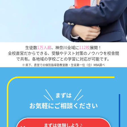
生徒数
1万人超
、
神奈川全域に
112校
展開！
全校直営だからできる、受験やテスト対策のノウハウを校舎間
で共有。各地域の学校ごとの学習に対応が可能です。
※ 県下、直営での個別指導塾教室数・生徒第一位（合）MBA調べ
お気軽にご相談ください