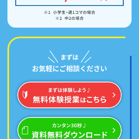
お気軽にご相談ください
学校ごとのテスト範囲に絞った
「あなた専用の問題集」
で対策するから、
必ず点数が伸びる!