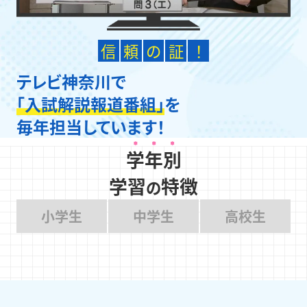
信
頼
の
証
！
テレビ神奈川で
「入試解説報道番組」
を
毎年担当しています！
学年別
学習
特徴
の
小学生
中学生
高校生