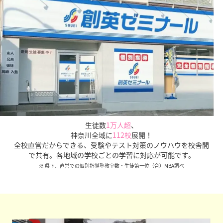
保護者様にご説明いたします。
生徒数
1万人超
、
神奈川全域に
112校
展開！
全校直営だからできる、受験やテスト対策のノウハウを校舎間
で共有。各地域の学校ごとの学習に対応が可能です。
※ 県下、直営での個別指導塾教室数・生徒第一位（合）MBA調べ
全校直営だからこその圧倒的な受験情報量、データをも
とにした適切な進路指導を正社員が行います。
保護者面
談は最低年3回実施、
さらに授業外に生徒個別面談まで
実施しています。安心してお任せください。