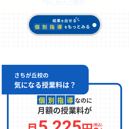
「少しだけ」ご紹介！
さちが丘校の
気になる
授業料は？
個
別
指
導
なのに
月額の授業料が
5,225
月
円
〜
(税込)