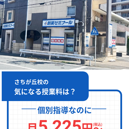
［月～金］10:00～22:00 / ［土日］10:00～19:00
さちが丘校の
気になる授業料は？
個別指導なのに
5,225
月
円
〜
(税込)