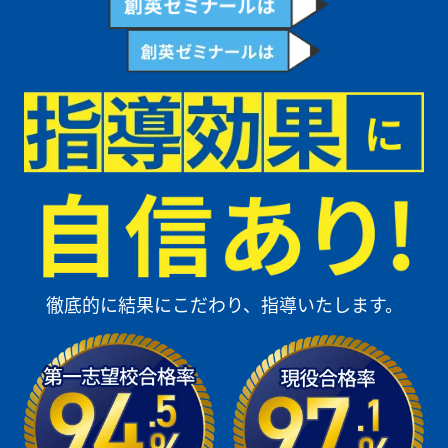
もっとみる
高校生
学校で分からないことも塾で解消できます！
創英は、先生の年齢も近くて親しみやすく、質問しやすい先生が多いか
ら楽しく通えます！自習室も自由に使えて集中して勉強できる環境もあ
るし、学校でわからないと思ったところも塾に来たら解決できるから頑
張れます。勉強の話以外にも将来の話や楽しい話ができるからほとんど
毎日自習に来て日々勉強に励んでいます！大学進学に向けて、推薦合格
のためにも先生たちと頑張りたいです。
もっとみる
徹底的に結果にこだわり、指導いたします。