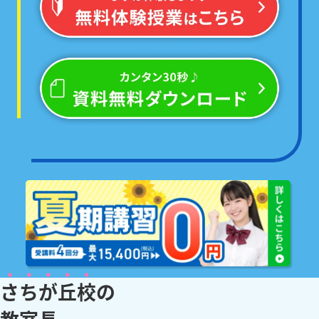
さちが丘校
の