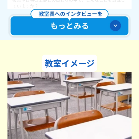
ていますか？
いつでも生徒の理解者であるよう、意識しています。生徒
が約束を守らなかったときでも頭ごなしに叱るのではな
く、できなかった理由をしっかり聞き取り、そのうえでな
ぜ約束を守らなければいけないのかを伝えます。
どんな教室づくりを目指していますか？
勉強や自分の将来のことについて、イキイキと考えられる
教室を目指しています。例えば定期テストに対してマイナ
スな感情を持つのではなく、少しの緊張感とドキドキとし
教室イメージ
た高揚感が持てるような生徒があふれる教室にしていきた
いです。人生でなかなかうまくいかないこともたくさんあ
るかと思いますが、そんなことも自分の力で突破できる人
間力を養っていきたいです。
学生たちへメッセージをお願いします。
毎日様々なことにぶつかり、悩み、一生懸命になる、そん
な皆さんの助けになりたいと心から思っています。創英ゼ
ミナールでは勉強のことはもちろん、勉強以外のことでも
なんでも一緒に考えていきます。勉強を一人でやるのは大
変ですが、一緒にやれば意外と乗り越えられるものです！
できるようになるまで粘り強くやっていくので、一緒に頑
張りたい皆さんは是非お気軽にお越しください！