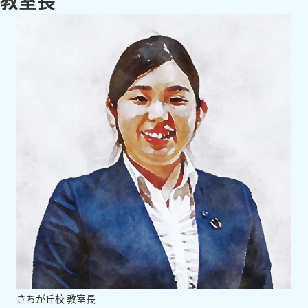
教
室
長
さちが丘校 教室長