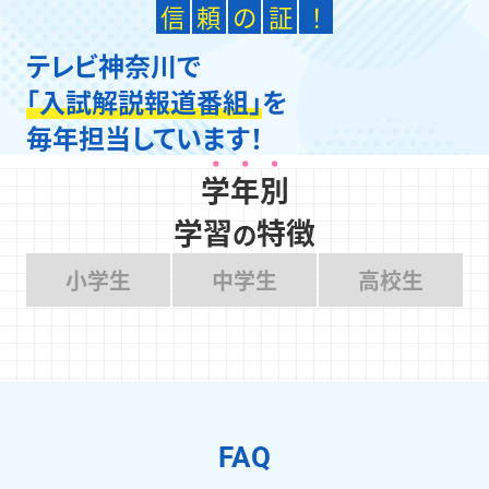
信
頼
の
証
！
テレビ神奈川で
「入試解説報道番組」
を
毎年担当しています！
学年別
学習
特徴
の
小学生
中学生
高校生