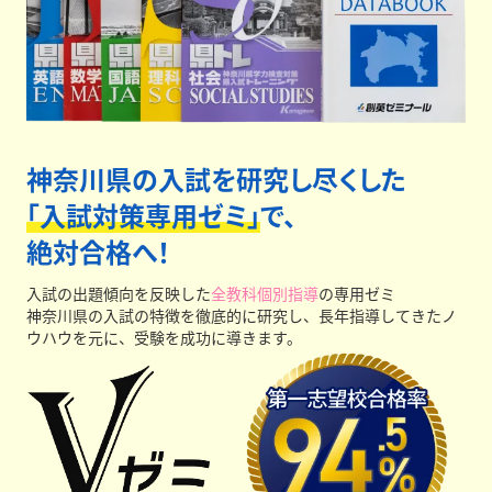
神奈川県の入試を研究し尽くした
「入試対策専用ゼミ」
で、
絶対合格へ！
入試の出題傾向を反映した
全教科個別指導
の専用ゼミ
神奈川県の入試の特徴を徹底的に研究し、長年指導してきたノ
ウハウを元に、受験を成功に導きます。