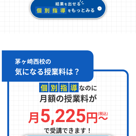
茅ヶ崎西校の
気になる
授業料は？
個
別
指
導
なのに
月額の授業料が
5,225
月
円
〜
(税込)
で受講できます！