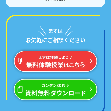
お気軽にご相談ください
学校ごとのテスト範囲に絞った
「あなた専用の問題集」
で対策するから、
必ず点数が伸びる!