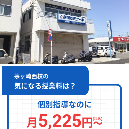
［月～金］10:00～22:00 / ［土日］10:00～19:00
茅ヶ崎西校の
気になる授業料は？
個別指導なのに
5,225
月
円
〜
(税込)