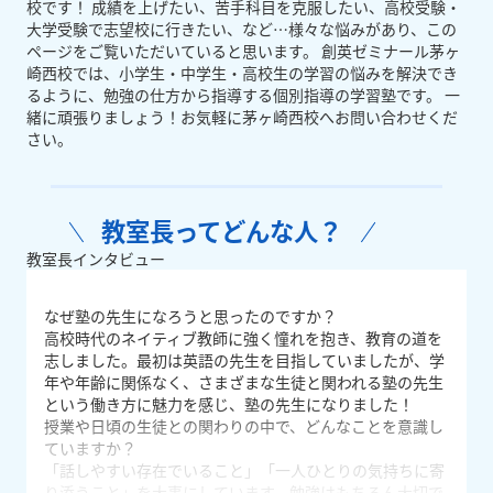
校です！ 成績を上げたい、苦手科目を克服したい、高校受験・
大学受験で志望校に行きたい、など…様々な悩みがあり、この
ページをご覧いただいていると思います。 創英ゼミナール茅ヶ
崎西校では、小学生・中学生・高校生の学習の悩みを解決でき
るように、勉強の仕方から指導する個別指導の学習塾です。 一
緒に頑張りましょう！お気軽に茅ヶ崎西校へお問い合わせくだ
さい。
教室長ってどんな人？
教室長インタビュー
なぜ塾の先生になろうと思ったのですか？
高校時代のネイティブ教師に強く憧れを抱き、教育の道を
志しました。最初は英語の先生を目指していましたが、学
年や年齢に関係なく、さまざまな生徒と関われる塾の先生
という働き方に魅力を感じ、塾の先生になりました！
授業や日頃の生徒との関わりの中で、どんなことを意識し
ていますか？
「話しやすい存在でいること」「一人ひとりの気持ちに寄
り添うこと」を大事にしています。勉強はもちろん大切で