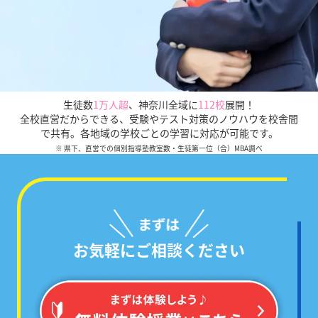
生徒数
1万人超
、
神奈川全域に
112校
展開！
全校直営だからできる、受験やテスト対策のノウハウを校舎間
で共有。各地域の学校ごとの学習に対応が可能です。
※ 県下、直営での個別指導塾教室数・生徒第一位（合）MBA調べ
お気軽にご相談ください