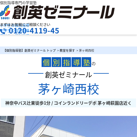
個別指導専門の学習塾
小学生の個別指導
中学生の個別指導
高校生の個別指導
創英ゼミナールの特長
お問合せ
授業料を知りたい
資料請求
【個別指導塾】創英ゼミナール トップ
>
教室を探す
> 茅ヶ崎西校
教室検索
まずは
個
別
指
導
塾
お気軽にご相談ください
の
創英ゼミナール
茅ヶ崎西校
メニュー
神奈中バス辻東徒歩1分 / コインランドリーデポ 茅ヶ崎萩園店近く
お電話でのお問い合わせはこちら