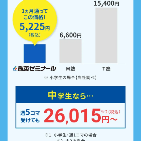
定期テスト前は、
5教科すべての勉強
を
無料で支援
。
家庭学習用教材も配布！
定期テスト前は
「無料」で受けられるテスト対策
ゼミ
で、5科目すべての点数アップを徹底サポー
ト。また、受講科目に関わらず5科目の
教科書対応
教材を全員※に配布。
学校の予習・復習やテスト
勉強にご活用いただけます。
※中学生の場合