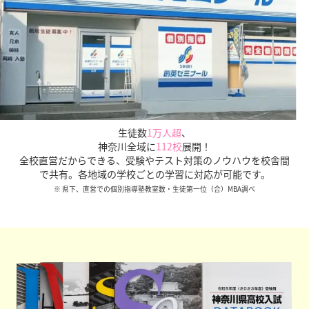
生徒数
1万人超
、
神奈川全域に
112校
展開！
全校直営だからできる、受験やテスト対策のノウハウを校舎間
で共有。各地域の学校ごとの学習に対応が可能です。
※ 県下、直営での個別指導塾教室数・生徒第一位（合）MBA調べ
全校直営だからこその圧倒的な受験情報量、データをも
とにした適切な進路指導を正社員が行います。
保護者面
談は最低年3回実施、
さらに授業外に生徒個別面談まで
実施しています。安心してお任せください。