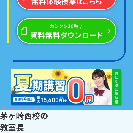
茅ヶ崎西校
の
教
室
長