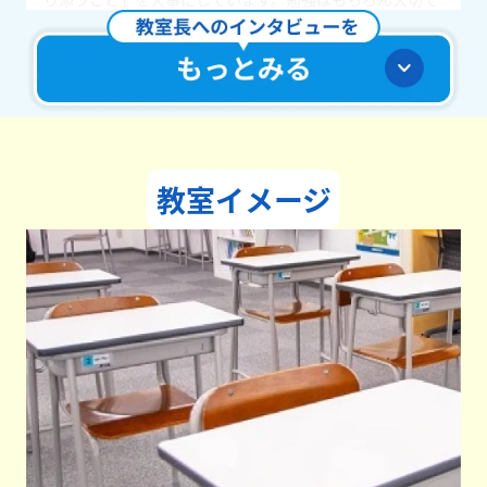
すが、それ以上に生徒が心を開いてくれる関係性があって
こそ、前向きな学びにつながると考えています。今では生
徒のちょっとした変化にもすぐに気づけます！
どんな教室づくりを目指していますか？
生徒が安心して通えるように、また安心して質問や相談が
できるよう、アットホームな雰囲気づくりを大切にしてい
ます。勉強だけでなく、日常のちょっとした会話や悩みに
も耳を傾けることで、生徒との信頼関係が築きやすくな
教室イメージ
り、その結果として学習にも前向きに取り組んでもらえる
と感じています。一人ひとりの個性を大切にしながら、生
徒が「ここに来てよかった」と思えるような教室を目指し
ています。
学生たちへメッセージをお願いします。
勉強は時に大変で、うまくいかないこともたくさんあると
思います。でも、どんな時でも「できるようになりたい」
という気持ちがあれば、少しずつでも必ず前に進むことが
できます。一人で悩まず、わからないときやつまずいたと
きこそ、私たちを頼ってください。安心して挑戦できる場
所の準備は、いつでもできています。一緒に悩んで、一緒
に乗り越えて、一歩一歩前に進んでいきましょう。あなた
の頑張りを、全力で応援していきます！