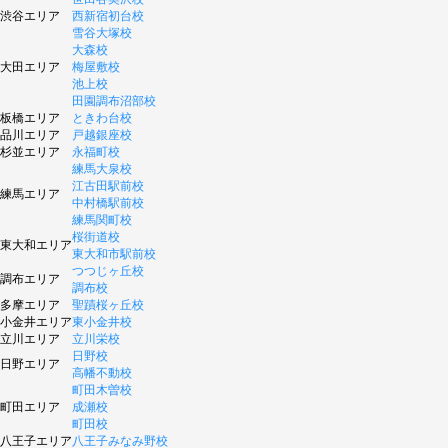
渋谷エリア
西新宿初台校
雪谷大塚校
大森校
大田エリア
梅屋敷校
池上校
田園調布沼部校
板橋エリア
ときわ台校
品川エリア
戸越銀座校
杉並エリア
永福町校
練馬大泉校
江古田駅前校
練馬エリア
中村橋駅前校
練馬関町校
桜街道校
東大和エリア
東大和市駅前校
つつじヶ丘校
調布エリア
調布校
多摩エリア
聖蹟桜ヶ丘校
小金井エリア
東小金井校
立川エリア
立川栄校
日野校
日野エリア
高幡不動校
町田木曽校
町田エリア
成瀬校
町田校
八王子エリア
八王子みなみ野校