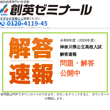
個別指導専門の学習塾
小学生の個別指導
中学生の個別指導
高校生の個別指導
創英ゼミナールの特長
お問合せ
授業料を知りたい
資料請求
令和8年度（2026年度）
教室検索
まずは
神奈川県公立高校入試
お気軽にご相談ください
解答速報
問題・解答
メニュー
公開中
各問題はPDFでダウンロードができます。ボタンをクリックすると、ダウンロード
が開始します。
お電話でのお問い合わせはこちら