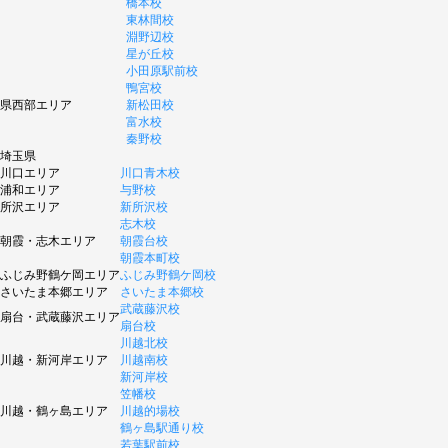
橋本校
東林間校
淵野辺校
星が丘校
小田原駅前校
鴨宮校
県西部エリア
新松田校
富水校
秦野校
埼玉県
川口エリア
川口青木校
浦和エリア
与野校
所沢エリア
新所沢校
志木校
朝霞・志木エリア
朝霞台校
朝霞本町校
ふじみ野鶴ケ岡エリア
ふじみ野鶴ケ岡校
さいたま本郷エリア
さいたま本郷校
武蔵藤沢校
扇台・武蔵藤沢エリア
扇台校
川越北校
川越・新河岸エリア
川越南校
新河岸校
笠幡校
川越・鶴ヶ島エリア
川越的場校
鶴ヶ島駅通り校
若葉駅前校