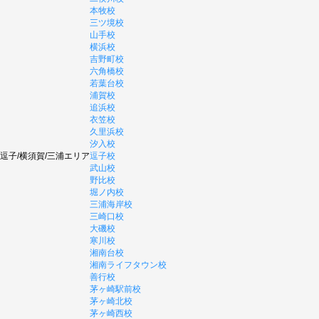
本牧校
三ツ境校
山手校
横浜校
吉野町校
六角橋校
若葉台校
浦賀校
追浜校
衣笠校
久里浜校
汐入校
逗子/横須賀/三浦エリア
逗子校
武山校
野比校
堀ノ内校
三浦海岸校
三崎口校
大磯校
寒川校
湘南台校
湘南ライフタウン校
善行校
茅ヶ崎駅前校
茅ヶ崎北校
茅ヶ崎西校