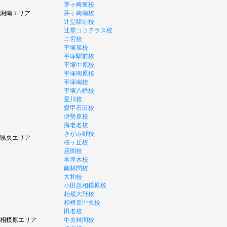
茅ヶ崎東校
湘南エリア
茅ヶ崎南校
辻堂駅前校
辻堂ココテラス校
二宮校
平塚旭校
平塚駅前校
平塚中原校
平塚南原校
平塚南校
平塚八幡校
愛川校
愛甲石田校
伊勢原校
海老名校
さがみ野校
県央エリア
桜ヶ丘校
座間校
本厚木校
南林間校
大和校
小田急相模原校
相模大野校
相模原中央校
田名校
相模原エリア
中央林間校