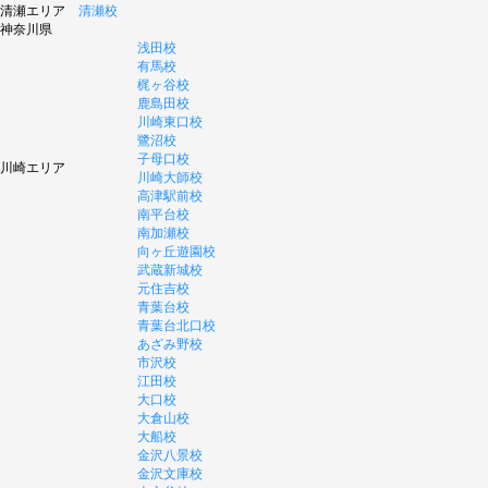
清瀬エリア
清瀬校
神奈川県
浅田校
有馬校
梶ヶ谷校
鹿島田校
川崎東口校
鷺沼校
子母口校
川崎エリア
川崎大師校
高津駅前校
南平台校
南加瀬校
向ヶ丘遊園校
武蔵新城校
元住吉校
青葉台校
青葉台北口校
あざみ野校
市沢校
江田校
大口校
大倉山校
大船校
金沢八景校
金沢文庫校