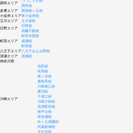
つつじヶ丘校
調布エリア
調布校
多摩エリア
聖蹟桜ヶ丘校
小金井エリア
東小金井校
立川エリア
立川栄校
日野校
日野エリア
高幡不動校
町田木曽校
町田エリア
成瀬校
町田校
八王子エリア
八王子みなみ野校
清瀬エリア
清瀬校
神奈川県
浅田校
有馬校
梶ヶ谷校
鹿島田校
川崎東口校
鷺沼校
子母口校
川崎エリア
川崎大師校
高津駅前校
南平台校
南加瀬校
向ヶ丘遊園校
武蔵新城校
元住吉校