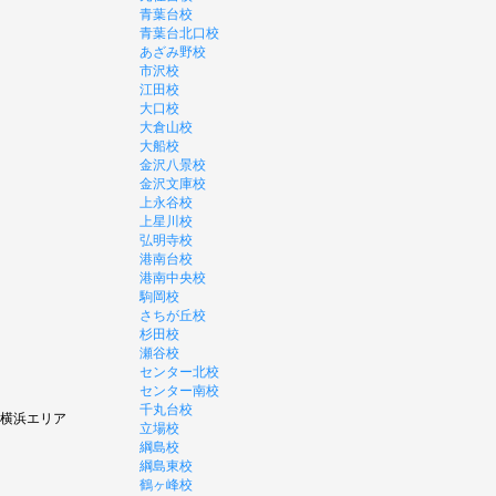
青葉台校
青葉台北口校
あざみ野校
市沢校
江田校
大口校
大倉山校
大船校
金沢八景校
金沢文庫校
上永谷校
上星川校
弘明寺校
港南台校
港南中央校
駒岡校
さちが丘校
杉田校
瀬谷校
センター北校
センター南校
千丸台校
横浜エリア
立場校
綱島校
綱島東校
鶴ヶ峰校