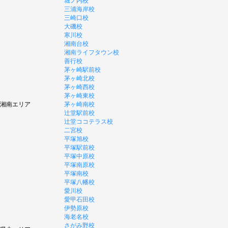
堀ノ内校
三浦海岸校
三崎口校
大磯校
寒川校
湘南台校
湘南ライフタウン校
善行校
茅ヶ崎駅前校
茅ヶ崎北校
茅ヶ崎西校
茅ヶ崎東校
湘南エリア
茅ヶ崎南校
辻堂駅前校
辻堂ココテラス校
二宮校
平塚旭校
平塚駅前校
平塚中原校
平塚南原校
平塚南校
平塚八幡校
愛川校
愛甲石田校
伊勢原校
海老名校
さがみ野校