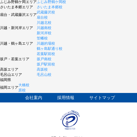
ふじみ野鶴ケ岡エリア
ふじみ野鶴ケ岡校
さいたま本郷エリア
さいたま本郷校
武蔵藤沢校
扇台・武蔵藤沢エリア
扇台校
川越北校
川越・新河岸エリア
川越南校
新河岸校
笠幡校
川越・鶴ヶ島エリア
川越的場校
鶴ヶ島駅通り校
若葉駅前校
坂戸・若葉エリア
坂戸南校
坂戸駅前校
高坂エリア
高坂校
毛呂山エリア
毛呂山校
福岡県
大橋校
福岡エリア
原校
会社案内
採用情報
サイトマップ