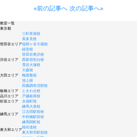
«前の記事へ
次の記事へ»
教室一覧
東京都
三軒茶屋校
喜多見校
世田谷エリア
祖師ヶ谷大蔵校
経堂校
世田谷奥沢校
渋谷エリア
西新宿初台校
雪谷大塚校
大森校
大田エリア
梅屋敷校
池上校
田園調布沼部校
板橋エリア
ときわ台校
品川エリア
戸越銀座校
杉並エリア
永福町校
練馬大泉校
江古田駅前校
練馬エリア
中村橋駅前校
練馬関町校
桜街道校
東大和エリア
東大和市駅前校