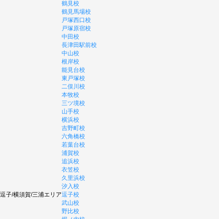
鶴見校
鶴見馬場校
戸塚西口校
戸塚原宿校
中田校
長津田駅前校
中山校
根岸校
能見台校
東戸塚校
二俣川校
本牧校
三ツ境校
山手校
横浜校
吉野町校
六角橋校
若葉台校
浦賀校
追浜校
衣笠校
久里浜校
汐入校
逗子/横須賀/三浦エリア
逗子校
武山校
野比校