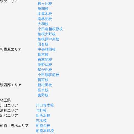
県央エリア
桜ヶ丘校
座間校
本厚木校
南林間校
大和校
小田急相模原校
相模大野校
相模原中央校
田名校
相模原エリア
中央林間校
橋本校
東林間校
淵野辺校
星が丘校
小田原駅前校
鴨宮校
県西部エリア
新松田校
富水校
秦野校
埼玉県
川口エリア
川口青木校
浦和エリア
与野校
所沢エリア
新所沢校
志木校
朝霞・志木エリア
朝霞台校
朝霞本町校