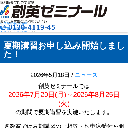
個別指導専門の学習塾
小学生の個別指導
中学生の個別指導
高校生の個別指導
創英ゼミナールの特長
お問合せ
授業料を知りたい
夏期講習お申し込み開始しまし
資料請求
教室検索
た！
まずは
お気軽にご相談ください
2026年5月18日 /
ニュース
メニュー
創英ゼミナールでは
2026年7月20日(月)～2026年8月25日
(火)
の期間で夏期講習を実施いたします。
お電話でのお問い合わせはこちら
各教室では夏期講習のご相談・お申込受付を開