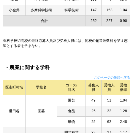
小金井
多摩科学技術
科学技術
147
153
1.04
合計
252
227
0.90
※科学技術高校の最終応募人員及び受検人員には、同校の創造理数科を第１志
望とする者を含まない。
・農業に関する学科
このページの先頭へ戻る
コース/
募集人
受検人
受検
区市町村名
学校名
科名
員
員
倍率
園芸
49
51
1.04
世田谷
園芸
食品
25
32
1.28
動物
25
62
2.48
園芸科学
23
27
1.17