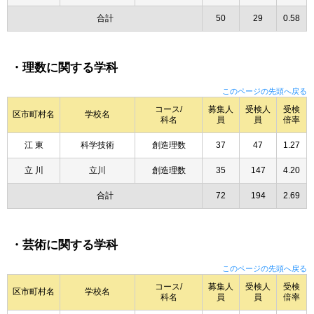
合計
50
29
0.58
・理数に関する学科
このページの先頭へ戻る
コース/
募集人
受検人
受検
区市町村名
学校名
科名
員
員
倍率
江 東
科学技術
創造理数
37
47
1.27
立 川
立川
創造理数
35
147
4.20
合計
72
194
2.69
・芸術に関する学科
このページの先頭へ戻る
コース/
募集人
受検人
受検
区市町村名
学校名
科名
員
員
倍率