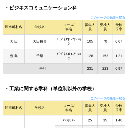
・ビジネスコミュニケーション科
このページの先頭へ戻る
コース/
募集人
受検人
受検
区市町村名
学校名
科名
員
員
倍率
ﾋﾞｼﾞﾈｽｺﾐｭﾆｹｰｼｮ
大 田
大田桜台
105
70
0.67
ﾝ
ﾋﾞｼﾞﾈｽｺﾐｭﾆｹｰｼｮ
豊 島
千早
126
153
1.21
ﾝ
合計
231
223
0.97
・工業に関する学科（単位制以外の学校）
このページの先頭へ戻る
コース/
募集人
受検人
受検
区市町村名
学校名
科名
員
員
倍率
ﾏｼﾝｸﾗﾌﾄ
25
35
1.40