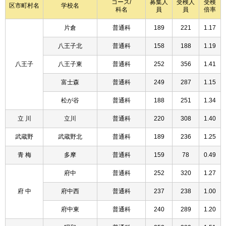
コース/
募集人
受検人
受検
区市町村名
学校名
科名
員
員
倍率
片倉
普通科
189
221
1.17
八王子北
普通科
158
188
1.19
八王子
八王子東
普通科
252
356
1.41
富士森
普通科
249
287
1.15
松が谷
普通科
188
251
1.34
立 川
立川
普通科
220
308
1.40
武蔵野
武蔵野北
普通科
189
236
1.25
青 梅
多摩
普通科
159
78
0.49
府中
普通科
252
320
1.27
府 中
府中西
普通科
237
238
1.00
府中東
普通科
240
289
1.20