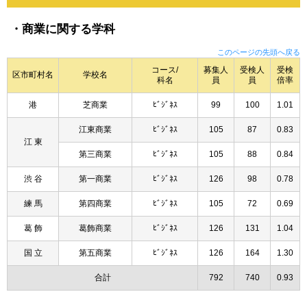
・商業に関する学科
このページの先頭へ戻る
コース/
募集人
受検人
受検
区市町村名
学校名
科名
員
員
倍率
港
芝商業
ﾋﾞｼﾞﾈｽ
99
100
1.01
江東商業
ﾋﾞｼﾞﾈｽ
105
87
0.83
江 東
第三商業
ﾋﾞｼﾞﾈｽ
105
88
0.84
渋 谷
第一商業
ﾋﾞｼﾞﾈｽ
126
98
0.78
練 馬
第四商業
ﾋﾞｼﾞﾈｽ
105
72
0.69
葛 飾
葛飾商業
ﾋﾞｼﾞﾈｽ
126
131
1.04
国 立
第五商業
ﾋﾞｼﾞﾈｽ
126
164
1.30
合計
792
740
0.93