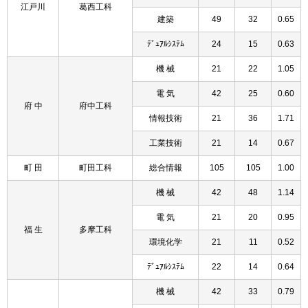
江戸川
葛西工科
建築
49
32
0.65
ﾃﾞｭｱﾙｼｽﾃﾑ
24
15
0.63
機 械
21
22
1.05
電 気
42
25
0.60
府 中
府中工科
情報技術
21
36
1.71
工業技術
21
14
0.67
町 田
町田工科
総合情報
105
105
1.00
機 械
42
48
1.14
電 気
21
20
0.95
福 生
多摩工科
環境化学
21
11
0.52
ﾃﾞｭｱﾙｼｽﾃﾑ
22
14
0.64
機 械
42
33
0.79