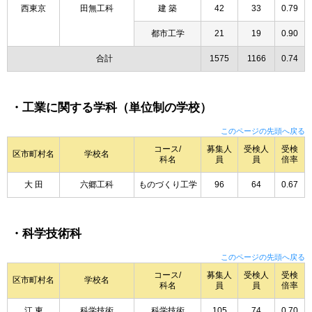
西東京
田無工科
建 築
42
33
0.79
都市工学
21
19
0.90
合計
1575
1166
0.74
・工業に関する学科（単位制の学校）
このページの先頭へ戻る
コース/
募集人
受検人
受検
区市町村名
学校名
科名
員
員
倍率
大 田
六郷工科
ものづくり工学
96
64
0.67
・科学技術科
このページの先頭へ戻る
コース/
募集人
受検人
受検
区市町村名
学校名
科名
員
員
倍率
江 東
科学技術
科学技術
105
74
0.70