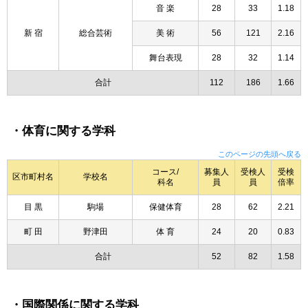
音 楽
28
33
1.18
新 宿
総合芸術
美 術
56
121
2.16
舞台表現
28
32
1.14
合計
112
186
1.66
・体育に関する学科
このページの先頭へ戻る
コース/
募集人
受検人
受検
区市町村名
学校名
科名
員
員
倍率
目 黒
駒場
保健体育
28
62
2.21
町 田
野津田
体 育
24
20
0.83
合計
52
82
1.58
・国際関係に関する学科