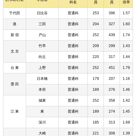
科名
員
員
倍率
千代田
日比谷
普通科
253
396
1.57
港
三田
普通科
204
327
1.60
新 宿
戸山
普通科
252
439
1.74
竹早
普通科
209
299
1.43
文 京
向丘
普通科
220
317
1.44
台 東
上野
普通科
252
451
1.79
日本橋
普通科
179
207
1.16
墨 田
本所
普通科
189
276
1.46
城東
普通科
252
358
1.42
江 東
東
普通科
189
274
1.45
深川
普通科
185
313
1.69
大崎
普通科
221
308
1.39