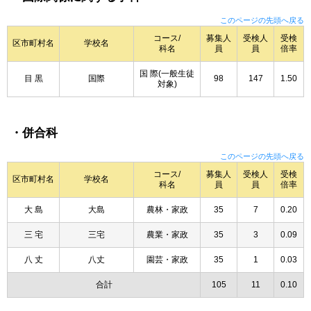
このページの先頭へ戻る
コース/
募集人
受検人
受検
区市町村名
学校名
科名
員
員
倍率
国 際(一般生徒
目 黒
国際
98
147
1.50
対象)
・併合科
このページの先頭へ戻る
コース/
募集人
受検人
受検
区市町村名
学校名
科名
員
員
倍率
大 島
大島
農林・家政
35
7
0.20
三 宅
三宅
農業・家政
35
3
0.09
八 丈
八丈
園芸・家政
35
1
0.03
合計
105
11
0.10