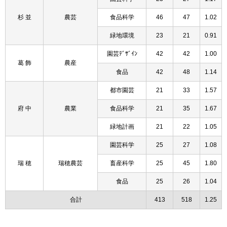
杉 並
農芸
食品科学
46
47
1.02
緑地環境
23
21
0.91
園芸ﾃﾞｻﾞｲﾝ
42
42
1.00
葛 飾
農産
食品
42
48
1.14
都市園芸
21
33
1.57
府 中
農業
食品科学
21
35
1.67
緑地計画
21
22
1.05
園芸科学
25
27
1.08
瑞 穂
瑞穂農芸
畜産科学
25
45
1.80
食品
25
26
1.04
合計
413
518
1.25