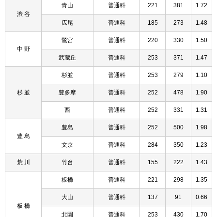
青山
普通科
221
381
1.72
渋 谷
広尾
普通科
185
273
1.48
鷺宮
普通科
220
330
1.50
中 野
武蔵丘
普通科
253
371
1.47
杉並
普通科
253
279
1.10
杉 並
豊多摩
普通科
252
478
1.90
西
普通科
252
331
1.31
豊島
普通科
252
500
1.98
豊 島
文京
普通科
284
350
1.23
荒 川
竹台
普通科
155
222
1.43
板橋
普通科
221
298
1.35
大山
普通科
137
91
0.66
板 橋
北園
普通科
253
430
1.70