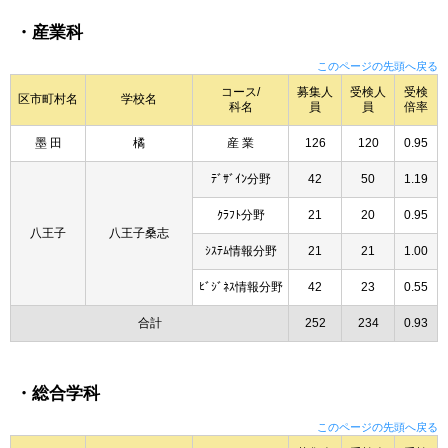
・産業科
このページの先頭へ戻る
コース/
募集人
受検人
受検
区市町村名
学校名
科名
員
員
倍率
墨 田
橘
産 業
126
120
0.95
ﾃﾞｻﾞｲﾝ分野
42
50
1.19
ｸﾗﾌﾄ分野
21
20
0.95
八王子
八王子桑志
ｼｽﾃﾑ情報分野
21
21
1.00
ﾋﾞｼﾞﾈｽ情報分野
42
23
0.55
合計
252
234
0.93
・総合学科
このページの先頭へ戻る