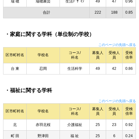
瑞 穂
瑞穂農芸
生活ﾃﾞｻﾞｲﾝ
49
47
0.96
合計
222
188
0.85
・家庭に関する学科（単位制の学校）
このページの先頭へ戻る
コース/
募集人
受検人
受検
区市町村名
学校名
科名
員
員
倍率
台 東
忍岡
生活科学
49
42
0.86
・福祉に関する学科
このページの先頭へ戻る
コース/
募集人
受検人
受検
区市町村名
学校名
科名
員
員
倍率
北
赤羽北桜
介護福祉
25
23
0.92
町 田
野津田
福 祉
25
6
0.24