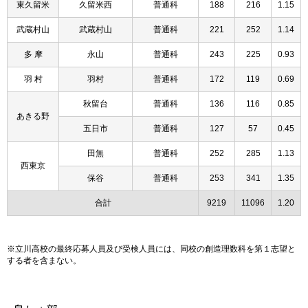
東久留米
久留米西
普通科
188
216
1.15
武蔵村山
武蔵村山
普通科
221
252
1.14
多 摩
永山
普通科
243
225
0.93
羽 村
羽村
普通科
172
119
0.69
秋留台
普通科
136
116
0.85
あきる野
五日市
普通科
127
57
0.45
田無
普通科
252
285
1.13
西東京
保谷
普通科
253
341
1.35
合計
9219
11096
1.20
※立川高校の最終応募人員及び受検人員には、同校の創造理数科を第１志望と
する者を含まない。