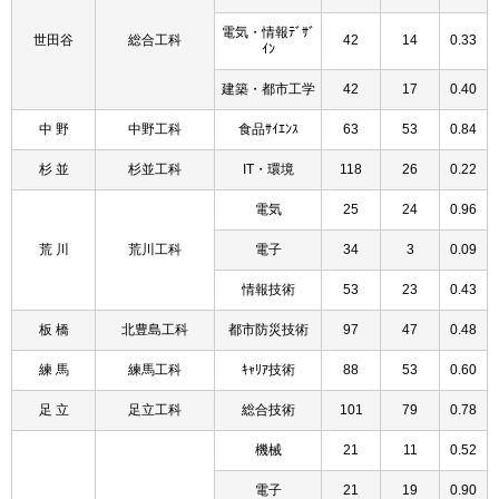
電気・情報ﾃﾞｻﾞ
世田谷
総合工科
42
14
0.33
ｲﾝ
建築・都市工学
42
17
0.40
中 野
中野工科
食品ｻｲｴﾝｽ
63
53
0.84
杉 並
杉並工科
IT・環境
118
26
0.22
電気
25
24
0.96
荒 川
荒川工科
電子
34
3
0.09
情報技術
53
23
0.43
板 橋
北豊島工科
都市防災技術
97
47
0.48
練 馬
練馬工科
ｷｬﾘｱ技術
88
53
0.60
足 立
足立工科
総合技術
101
79
0.78
機械
21
11
0.52
電子
21
19
0.90