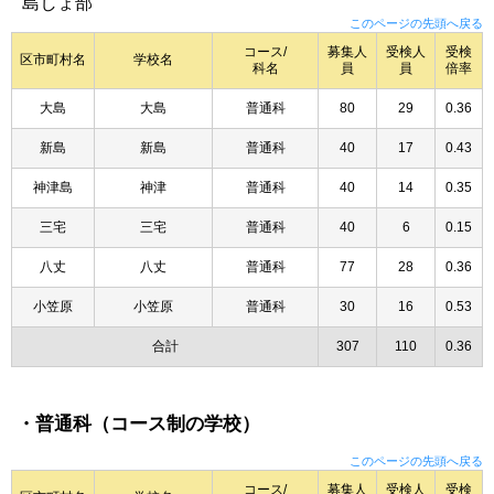
島しょ部
このページの先頭へ戻る
コース/
募集人
受検人
受検
区市町村名
学校名
科名
員
員
倍率
大島
大島
普通科
80
29
0.36
新島
新島
普通科
40
17
0.43
神津島
神津
普通科
40
14
0.35
三宅
三宅
普通科
40
6
0.15
八丈
八丈
普通科
77
28
0.36
小笠原
小笠原
普通科
30
16
0.53
合計
307
110
0.36
・普通科（コース制の学校）
このページの先頭へ戻る
コース/
募集人
受検人
受検