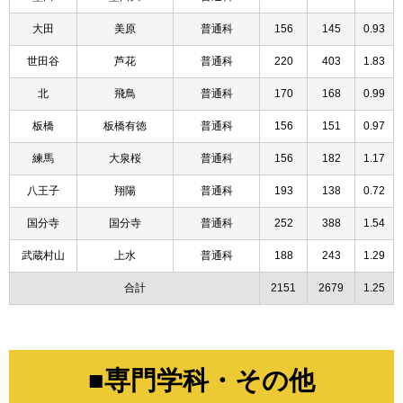
大田
美原
普通科
156
145
0.93
世田谷
芦花
普通科
220
403
1.83
北
飛鳥
普通科
170
168
0.99
板橋
板橋有徳
普通科
156
151
0.97
練馬
大泉桜
普通科
156
182
1.17
八王子
翔陽
普通科
193
138
0.72
国分寺
国分寺
普通科
252
388
1.54
武蔵村山
上水
普通科
188
243
1.29
合計
2151
2679
1.25
■専門学科・その他