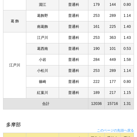
淵江
普通科
179
144
0.80
葛飾野
普通科
253
289
1.14
葛 飾
南葛飾
普通科
161
225
1.40
江戸川
普通科
253
363
1.43
葛西南
普通科
190
101
0.53
小岩
普通科
284
449
1.58
江戸川
小松川
普通科
253
289
1.14
篠崎
普通科
222
177
0.80
紅葉川
普通科
189
217
1.15
合計
12036
15716
1.31
多摩部
このページの先頭へ戻る