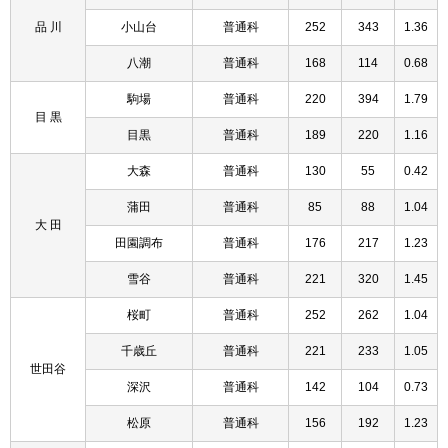
品 川
小山台
普通科
252
343
1.36
八潮
普通科
168
114
0.68
駒場
普通科
220
394
1.79
目 黒
目黒
普通科
189
220
1.16
大森
普通科
130
55
0.42
蒲田
普通科
85
88
1.04
大 田
田園調布
普通科
176
217
1.23
雪谷
普通科
221
320
1.45
桜町
普通科
252
262
1.04
千歳丘
普通科
221
233
1.05
世田谷
深沢
普通科
142
104
0.73
松原
普通科
156
192
1.23