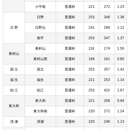
小平南
普通科
221
272
1.23
日野
普通科
253
348
1.38
日 野
日野台
普通科
241
269
1.12
南平
普通科
253
347
1.37
東村山
普通科
116
174
1.50
東村山
東村山西
普通科
189
161
0.85
国 立
国立
普通科
252
357
1.42
福 生
福生
普通科
221
253
1.14
狛 江
狛江
普通科
253
422
1.67
東大和
普通科
221
208
0.94
東大和
東大和南
普通科
220
272
1.24
清 瀬
清瀬
普通科
220
248
1.13