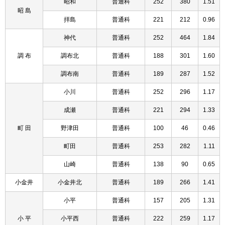
昭和
普通科
252
380
1.51
昭 島
拝島
普通科
221
212
0.96
神代
普通科
252
464
1.84
調 布
調布北
普通科
188
301
1.60
調布南
普通科
189
287
1.52
小川
普通科
252
296
1.17
成瀬
普通科
221
294
1.33
町 田
野津田
普通科
100
46
0.46
町田
普通科
253
282
1.11
山崎
普通科
138
90
0.65
小金井
小金井北
普通科
189
266
1.41
小平
普通科
157
205
1.31
小 平
小平西
普通科
222
259
1.17