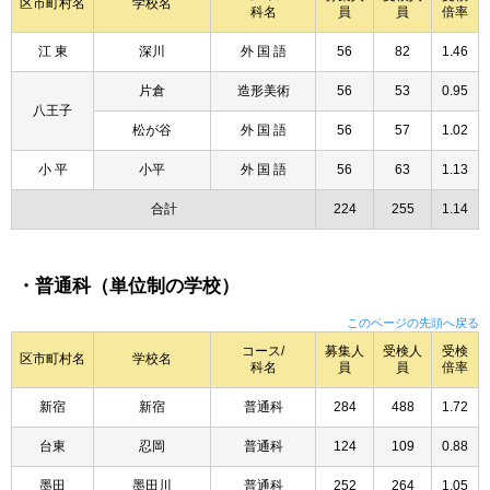
区市町村名
学校名
科名
員
員
倍率
江 東
深川
外 国 語
56
82
1.46
片倉
造形美術
56
53
0.95
八王子
松が谷
外 国 語
56
57
1.02
小 平
小平
外 国 語
56
63
1.13
合計
224
255
1.14
・普通科（単位制の学校）
このページの先頭へ戻る
コース/
募集人
受検人
受検
区市町村名
学校名
科名
員
員
倍率
新宿
新宿
普通科
284
488
1.72
台東
忍岡
普通科
124
109
0.88
墨田
墨田川
普通科
252
264
1.05