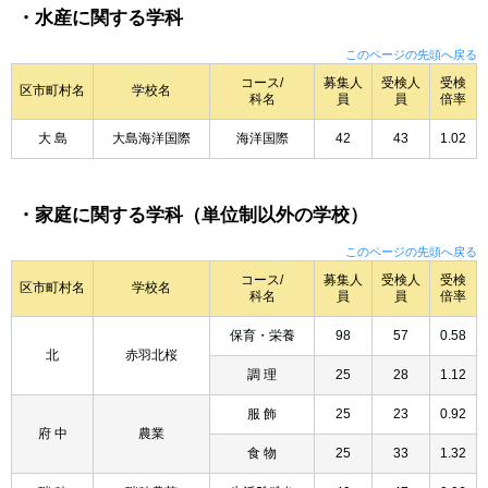
・水産に関する学科
このページの先頭へ戻る
コース/
募集人
受検人
受検
区市町村名
学校名
科名
員
員
倍率
大 島
大島海洋国際
海洋国際
42
43
1.02
・家庭に関する学科（単位制以外の学校）
このページの先頭へ戻る
コース/
募集人
受検人
受検
区市町村名
学校名
科名
員
員
倍率
保育・栄養
98
57
0.58
北
赤羽北桜
調 理
25
28
1.12
服 飾
25
23
0.92
府 中
農業
食 物
25
33
1.32