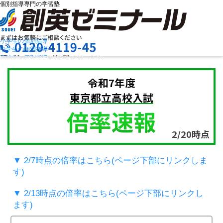
個別指導専門の学習塾
小学生の個別指導
中学生の個別指導
高校生の個別指導
創英ゼミナールの特長
お問合せ
授業料を知りたい
資料請求
令和7年度
教室検索
まずは
東京都立高校入試
お気軽にご相談ください
倍率速報
2/20時点
メニュー
▼ 2/7時点の倍率はこちら(ページ下部にリンクしま
す)
▼ 2/13時点の倍率はこちら(ページ下部にリンクし
ます)
お電話でのお問い合わせはこちら