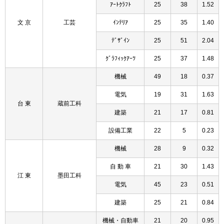
ｱｰﾄｸﾗﾌﾄ
25
38
1.52
文 京
工芸
ｲﾝﾃﾘｱ
25
35
1.40
ﾃﾞｻﾞｲﾝ
25
51
2.04
ｸﾞﾗﾌｨｯｸｱｰﾂ
25
37
1.48
機械
49
18
0.37
電気
19
31
1.63
台 東
蔵前工科
建築
21
17
0.81
設備工業
22
5
0.23
機械
28
9
0.32
自 動 車
21
30
1.43
江 東
墨田工科
電気
45
23
0.51
建築
25
21
0.84
機械・自動車
21
20
0.95