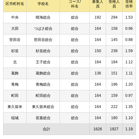
コース/
募集人
受検人
受検
区市町村名
学校名
科名
員
員
倍率
中央
晴海総合
総合
192
294
1.53
大田
つばさ総合
総合
164
158
0.96
世田谷
世田谷総合
総合
164
145
0.88
杉並
杉並総合
総合
150
238
1.59
北
王子総合
総合
164
184
1.12
葛飾
葛飾総合
総合
136
151
1.11
青梅
青梅総合
総合
164
196
1.20
町田
町田総合
総合
164
159
0.97
東久留米
東久留米総合
総合
164
222
1.35
稲城
若葉総合
総合
164
180
1.10
合計
1626
1927
1.19