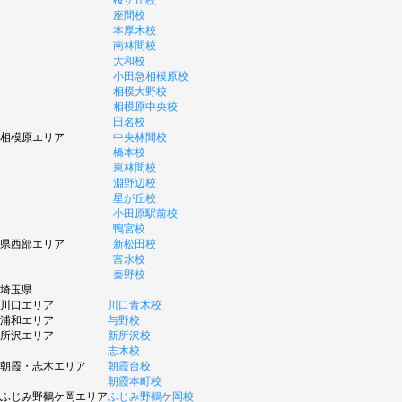
座間校
本厚木校
南林間校
大和校
小田急相模原校
相模大野校
相模原中央校
田名校
相模原エリア
中央林間校
橋本校
東林間校
淵野辺校
星が丘校
小田原駅前校
鴨宮校
県西部エリア
新松田校
富水校
秦野校
埼玉県
川口エリア
川口青木校
浦和エリア
与野校
所沢エリア
新所沢校
志木校
朝霞・志木エリア
朝霞台校
朝霞本町校
ふじみ野鶴ケ岡エリア
ふじみ野鶴ケ岡校