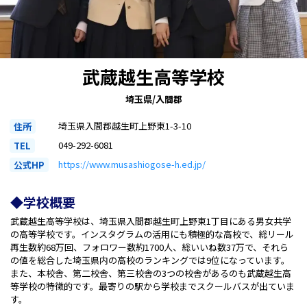
［月～金］10:00～22:00 / ［土日］10:00～19:00
武蔵越生高等学校
埼玉県/入間郡
埼玉県入間郡越生町上野東1-3-10
住所
049-292-6081
TEL
https://www.musashiogose-h.ed.jp/
公式HP
◆学校概要
武蔵越生高等学校は、埼玉県入間郡越生町上野東1丁目にある男女共学
の高等学校です。インスタグラムの活用にも積極的な高校で、総リール
再生数約68万回、フォロワー数約1700人、総いいね数37万で、それら
の値を総合した埼玉県内の高校のランキングでは9位になっています。
また、本校舎、第二校舎、第三校舎の3つの校舎があるのも武蔵越生高
等学校の特徴的です。最寄りの駅から学校までスクールバスが出ていま
す。