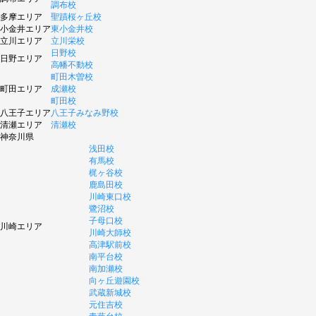
調布校
多摩エリア
聖蹟桜ヶ丘校
小金井エリア
東小金井校
立川エリア
立川栄校
日野校
日野エリア
高幡不動校
町田木曽校
町田エリア
成瀬校
町田校
八王子エリア
八王子みなみ野校
清瀬エリア
清瀬校
神奈川県
浅田校
有馬校
梶ヶ谷校
鹿島田校
川崎東口校
鷺沼校
子母口校
川崎エリア
川崎大師校
高津駅前校
南平台校
南加瀬校
向ヶ丘遊園校
武蔵新城校
元住吉校