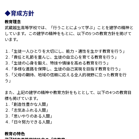
◆育成方針
教育理念
武蔵越生高等学校では、「行うことによって学ぶ」ことを建学の精神と
しています。この建学の精神をもとに、以下の5つの教育方針を掲げて
います。
１.「生徒一人ひとりを大切にし、能力・適性を生かす教育を行う」
２.「責任と礼節を重んじ、生徒の自立心を育てる教育を行う」
３.「生徒の心身を鍛え、特技や情操を高める教育を行う」
４.「多様な進路を保障し、生徒の自己実現を目指す教育を行う」
５.「父母の期待、地域の信頼に応える全人的視野に立った教育を行
う」
また、上記の建学の精神や教育方針をもととして、以下の4つの教育目
標も掲げています。
１.「創造性豊かな人間」
２.「志気あふれる人間」
３.「思いやりのある人間」
４.「日々努力できる人間」
教育の特色