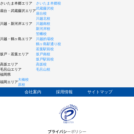
さいたま本郷エリア
さいたま本郷校
武蔵藤沢校
扇台・武蔵藤沢エリア
扇台校
川越北校
川越・新河岸エリア
川越南校
新河岸校
笠幡校
川越・鶴ヶ島エリア
川越的場校
鶴ヶ島駅通り校
若葉駅前校
坂戸・若葉エリア
坂戸南校
坂戸駅前校
高坂エリア
高坂校
毛呂山エリア
毛呂山校
福岡県
大橋校
福岡エリア
原校
会社案内
採用情報
サイトマップ
プライバシーポリシー