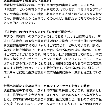
武蔵越生高等学校独自の「志教育」
武蔵越生高等学校では、生徒の目標や夢の実現を後押しするために、
「志教育」という教育システムを取り入れています。さまざまなプログ
ラムや講座を体験して、社会に必要とされる人材とはどのような人材な
のか、将来どのように生きていくのかなど、生徒たちに考えてもらうこ
とを目的としています。
「志教育」のプログラムの1つ「ムサオゴ探究ゼミ」
前述の「志教育」のプログラムの1つである「ムサオゴ探究ゼミ」。前
述の「志教育」の理念と課題解決活動とを融合した生徒主体の探究活動
を武蔵越生高等学校では「ムサオゴ探究ゼミ」と呼んでいます。高校1
年次には探究活動のプロセスを学習。高校2年次からは、本格的にムサ
オゴ探究ゼミが始まります。答えのない社会課題に対して研究し、研究
結果を論文やプレゼンテーションにて発表していきます。さらに、さま
ざまな外部のコンテストにも参加し、積極的に自分たちの研究の成果を
発表する機会を設けているのも特徴的です。高校3年次には、研究した
成果をもとに総合型選抜試験や志望理由書に挑み、進路も探究していき
ます。
世界へはばたくためのグローバルマインドセットを育てる教育
武蔵越生高等学校では、選択制修学旅行を採用しています。実施例とし
ては、修学旅行先を台湾かオーストラリアかで選べるという年がありま
した。修学旅行先の国の歴史や文化、生活習慣など、現地の学校で学生
と交流（B&S）したり、ファームステイをしたりして、自分の肌や目で