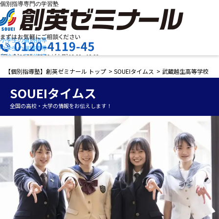
個別指導専門の学習塾
小学生の個別指導
中学生の個別指導
高校生の個別指導
創英ゼミナールの特長
お問合せ
【個別指導塾】創英ゼミナール トップ
>
SOUEIタイムス
> 武蔵越生高等学校
授業料を知りたい
資料請求
教室検索
SOUEIタイムス
まずは
お気軽にご相談ください
全国の高校・大学の情報をお伝えします！
メニュー
お電話でのお問い合わせはこちら