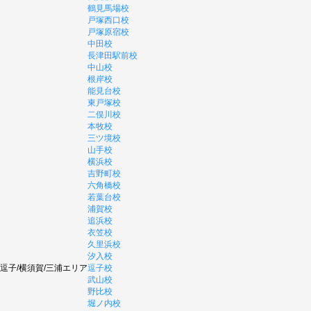
鶴見馬場校
戸塚西口校
戸塚原宿校
中田校
長津田駅前校
中山校
根岸校
能見台校
東戸塚校
二俣川校
本牧校
三ツ境校
山手校
横浜校
吉野町校
六角橋校
若葉台校
浦賀校
追浜校
衣笠校
久里浜校
汐入校
逗子/横須賀/三浦エリア
逗子校
武山校
野比校
堀ノ内校