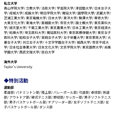
私立大学
青山学院大学/ 立教大学/ 法政大学/ 学習院大学/ 津田塾大学/ 日本女子大
学/ 成城大学/ 成蹊大学/ 明治学院大学/ 獨協大学/ 國學院大學/ 武蔵大学/
芝浦工業大学/ 東京電機大学/ 日本大学/ 東洋大学/ 駒澤大学/ 専修大学/
大東文化大学/ 東海大学/ 亜細亜大学/ 帝京大学/ 国士館大学/ 東京薬科大
学/ 順天堂大学/ 千葉工業大学/ 東京農業大学/ 日本工業大学/ 東京経済大
学/ 拓殖大学/ 埼玉医科大学/ 獨協医科大学/ 東京医療保健大学/ 東京女子
医科大学/ 昭和女子大学/ 実践女子大学/ 女子栄養大学/ 東京家政大学/ 大
妻女子大学/ 共立女子大学/ 十文字学園女子大学/ 城西大学/ 帝京平成大
学/ 日本社会事業大学/ 日本文化大学/ 文京学院大学/ 東京国際大学/ 尚美
学園大学/ 西武文理大学/ 目白大学
海外大学
Taylor’s University
◆特別活動
運動部
柔道部/ バドミントン部/ 陸上部/ バレーボール部/ 弓道部/ 卓球部/ 剣道
部/ アウトドア部/ 硬式テニス部/ 野球部/ サッカー部/ 男子ソフトテニス
部/ 男子バスケットボール部/ チアリーダー部/ 女子ソフトテニス部/ 女
子バスケットボール部/ ダンス部