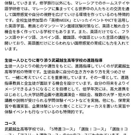
体験していきます。修学旅行以外にも、マレーシアでのホームステイや
語学研修では、マレーシアに集まってくる世界中の人たちとの交流を通
して国際感覚や自分の視野を広げていける環境を作っているのも特徴的
です。全校生徒参加型の「英検WEEK」といったイベントやICTを活用し
た英語学習、教員とのマンツーマン面接試験対策など、英語と触れ合う
機会を多く作っている学校でもあります。また、英語だけでなく、フラ
ンス語やドイツ語、スペイン語、韓国語、中国語といった言語の講座も
開いており、英語圏だけにとらわれない国際感覚の育成にも力を入れて
います。
生徒一人ひとりに寄り添う武蔵越生高等学校の進路指導
生徒一人ひとりの能力や適性をもとに、進路指導していくのが武蔵越生
高等学校の特徴です。生徒自身に自分の生き方やあり方を見つめさせ
て、一緒に考えていくことを重要視しています。その一環として、進路
指導教員と全生徒が面談する機会を設けています。自分の将来をよりイ
メージできるようになることを目標として、低学年次には、高大連携を
はじめとした大学訪問企画や進路講演会・相談会、複数の大学・短大の
講義や説明が受けられる学問体験イベントなどを実施。他にも、保育実
習や看護実習、企業体験といった働くことにフォーカスを置いた実習や
体験イベントも行なっているのも特徴的です。
コース
武蔵越生高等学校では、「S特進コース」「選抜Ⅰコース」「選抜Ⅱコ
ース」「アスリート選抜コース」の4つのコースにわかれています。さ