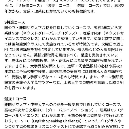
らに、「S特進コース」「選抜Ⅰコース」「選抜Ⅱコース」では、高校2
年次から、文系・理系にわかれていくのも特徴的です。
S特進コース
国公立・難関私立大学合格を目指していくコースで、高校2年次から文
系はNGP（ネクストグローバルプログレス）、理系はNSP（ネクストサ
イエンスプログレス）にわかれて勉強していきます。英語と数学に関し
ては習熟度別クラスにて実施されているのが特徴的です。火曜日の週１
回には選択講座を7限に設定していますが、部活動などの入部制限は行
なっていません。英検2級取得を目指すべく、講座も実施されていま
す。夏休みには4週間授業、冬・春休みには希望制の講座も開かれてい
ます。さらに、大学受験対策として、進研・河合塾模試の必修や高校2
年次には予備校集中授業、高校3年次の受験前には難関私大直前講座な
ど、受験対策も手厚く行なっているのも特徴です。また、テーマ別研究
論文の実施や大学見学ツアーなど、上級大学での勉強を意識した取り組
みも行っています。
選抜Ⅰコース
難関私立大学・中堅大学への合格を一般受験で目指していくコースで、
高校2年次から文系はGI（グローバルイノベーション）、理系はGS（グ
ローバルサイエンス）にわかれます。英語の授業は習熟度別で行われて
おり、E・S・C（English Speaking Challenge）といったプログラムや
英会話学習の成果をリスニングテストにて確認する取り組みも実施して