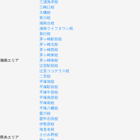
三浦海岸校
三崎口校
大磯校
寒川校
湘南台校
湘南ライフタウン校
善行校
茅ヶ崎駅前校
茅ヶ崎北校
茅ヶ崎西校
茅ヶ崎東校
湘南エリア
茅ヶ崎南校
辻堂駅前校
辻堂ココテラス校
二宮校
平塚旭校
平塚駅前校
平塚中原校
平塚南原校
平塚南校
平塚八幡校
愛川校
愛甲石田校
伊勢原校
海老名校
さがみ野校
県央エリア
桜ヶ丘校