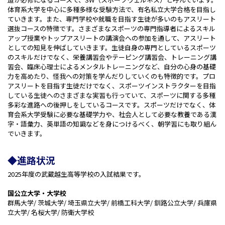
体育系大学を中心に多種多様な受験方法で、有名私立大学合格を目指し
ていきます。また、専門学校や就職を目指す生徒が多いのもアスリート
選抜コースの特徴です。さまざまなスポーツの専門指導者によるスキル
アップ授業やトップアスリートの講演会への参加を通して、アスリート
としての知見を伸ばしていきます。生徒自身の専門としているスポーツ
のスキルだけでなく、栄養講習会やテーピング講習会、トレーニング講
習会、臨床心理士によるメンタルトレーニングなど、自分の心身の基礎
力を高めたり、怪我への対策を学んだりしていくのも特徴的です。プロ
アスリートを目指す生徒だけでなく、スポーツインストラクターを目指
している生徒へのさまざまな実習も行っていて、スポーツに関する多種
多彩な進路への後押しをしているコースです。スポーツだけでなく、体
育会系大学受験に必要な基礎学力や、社会人として必要な教養である漢
字・語彙力、英単語の知識などを身につけるべく、朝学習にも取り組ん
でいきます。
◆進路状況
2025年度の武蔵越生高等学校の入試結果です。
国公立大学・大学校
群馬大学/ 茨城大学/ 埼玉県立大学/ 前橋工科大学/ 釧路公立大学/ 兵庫県
立大学/ 名桜大学/ 防衛大学校