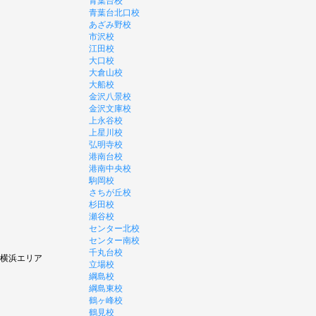
青葉台校
青葉台北口校
あざみ野校
市沢校
江田校
大口校
大倉山校
大船校
金沢八景校
金沢文庫校
上永谷校
上星川校
弘明寺校
港南台校
港南中央校
駒岡校
さちが丘校
杉田校
瀬谷校
センター北校
センター南校
千丸台校
横浜エリア
立場校
綱島校
綱島東校
鶴ヶ峰校
鶴見校