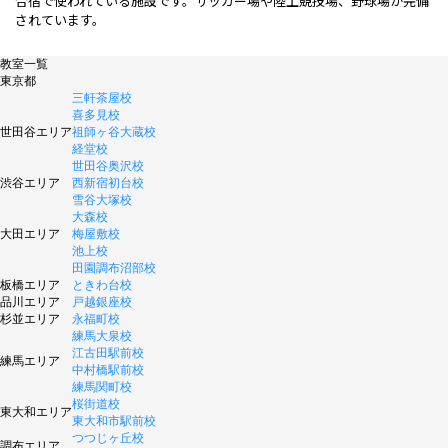
合宿で使われている施設です。サッカー場や陸上競技場、野球場が完備
されています。
教室一覧
東京都
三軒茶屋校
喜多見校
世田谷エリア
祖師ヶ谷大蔵校
経堂校
世田谷奥沢校
渋谷エリア
西新宿初台校
雪谷大塚校
大森校
大田エリア
梅屋敷校
池上校
田園調布沼部校
板橋エリア
ときわ台校
品川エリア
戸越銀座校
杉並エリア
永福町校
練馬大泉校
江古田駅前校
練馬エリア
中村橋駅前校
練馬関町校
桜街道校
東大和エリア
東大和市駅前校
つつじヶ丘校
調布エリア