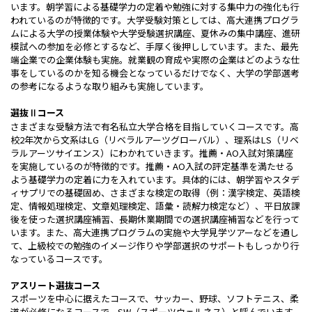
います。朝学習による基礎学力の定着や勉強に対する集中力の強化も行
われているのが特徴的です。大学受験対策としては、高大連携プログラ
ムによる大学の授業体験や大学受験選択講座、夏休みの集中講座、進研
模試への参加を必修とするなど、手厚く後押ししています。また、最先
端企業での企業体験も実施。就業観の育成や実際の企業はどのような仕
事をしているのかを知る機会となっているだけでなく、大学の学部選考
の参考になるような取り組みも実施しています。
選抜Ⅱコース
さまざまな受験方法で有名私立大学合格を目指していくコースです。高
校2年次から文系はLG（リベラルアーツグローバル）、理系はLS（リベ
ラルアーツサイエンス）にわかれていきます。推薦・AO入試対策講座
を実施しているのが特徴的です。推薦・AO入試の評定基準を満たせる
よう基礎学力の定着に力を入れています。具体的には、朝学習やスタデ
ィサプリでの基礎固め、さまざまな検定の取得（例：漢字検定、英語検
定、情報処理検定、文章処理検定、語彙・読解力検定など）、平日放課
後を使った選択講座補習、長期休業期間での選択講座補習などを行って
います。また、高大連携プログラムの実施や大学見学ツアーなどを通し
て、上級校での勉強のイメージ作りや学部選択のサポートもしっかり行
なっているコースです。
アスリート選抜コース
スポーツを中心に据えたコースで、サッカー、野球、ソフトテニス、柔
道が必修になるコースで、SW（スポーツウェルネス）と呼んでいます。