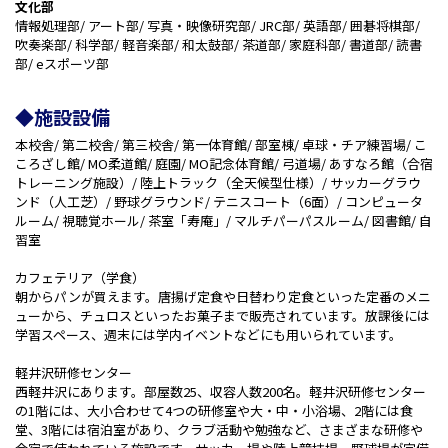
文化部
情報処理部/ アート部/ 写真・映像研究部/ JRC部/ 英語部/ 囲碁将棋部/
吹奏楽部/ 科学部/ 軽音楽部/ 和太鼓部/ 茶道部/ 家庭科部/ 書道部/ 読書
部/ eスポーツ部
◆施設設備
本校舎/ 第二校舎/ 第三校舎/ 第一体育館/ 部室棟/ 卓球・チア練習場/ こ
ころざし館/ MO柔道館/ 庭園/ MO記念体育館/ 弓道場/ あすなろ館（合宿
トレーニング施設）/ 陸上トラック（全天候型仕様）/ サッカーグラウ
ンド（人工芝）/ 野球グラウンド/ テニスコート（6面）/ コンピュータ
ルーム/ 視聴覚ホール/ 茶室「寿庵」/ マルチパーパスルーム/ 図書館/ 自
習室
カフェテリア（学食）
朝からパンが買えます。唐揚げ定食や日替わり定食といった定番のメニ
ューから、チュロスといったお菓子まで販売されています。放課後には
学習スペース、週末には学内イベントなどにも用いられています。
軽井沢研修センター
西軽井沢にあります。部屋数25、収容人数200名。軽井沢研修センター
の1階には、大小合わせて4つの研修室や大・中・小浴場、2階には食
堂、3階には宿泊室があり、クラブ活動や勉強など、さまざまな研修や